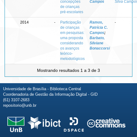
concepções
Campos
Silva Campo
de crianças
pré-escolares
2014
-
Participação
Ramos,
-
de crianças
Patrícia C.
em pesquisas:
Campos
;
uma proposta
Barbato,
considerando
Silviane
os avanços
Bonaccorsi
teórico-
metodológicos
Mostrando resultados 1 a 3 de 3
Universidade de Brasília - Biblioteca Central
Coordenadoria de Gestão da Informação Digital - GID
(61) 3107-2683
repositorio@unb.br