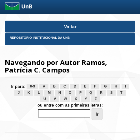
Skip
Voltar
navigation
REPOSITÓRIO INSTITUCIONAL DA UNB
Navegando por Autor Ramos,
Patrícia C. Campos
Ir para:
0-9
A
B
C
D
E
F
G
H
I
J
K
L
M
N
O
P
Q
R
S
T
U
V
W
X
Y
Z
ou entre com as primeiras letras: