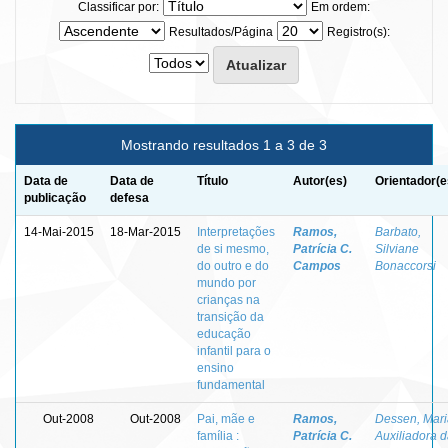
Classificar por:
Em ordem:
Resultados/Página
Registro(s):
Mostrando resultados 1 a 3 de 3
Data de
Data de
Título
Autor(es)
Orientador(e
publicação
defesa
14-Mai-2015
18-Mar-2015
Interpretações
Ramos,
Barbato,
de si mesmo,
Patrícia C.
Silviane
do outro e do
Campos
Bonaccorsi
mundo por
crianças na
transição da
educação
infantil para o
ensino
fundamental
Out-2008
Out-2008
Pai, mãe e
Ramos,
Dessen, Mari
família :
Patrícia C.
Auxiliadora 