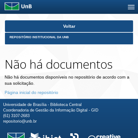
Skip
Voltar
navigation
REPOSITÓRIO INSTITUCIONAL DA UNB
Não há documentos
Não há documentos disponíveis no repositório de acordo com a
sua solicitação.
Página inicial do repositório
Universidade de Brasília - Biblioteca Central
Coordenadoria de Gestão da Informação Digital - GID
(61) 3107-2683
repositorio@unb.br