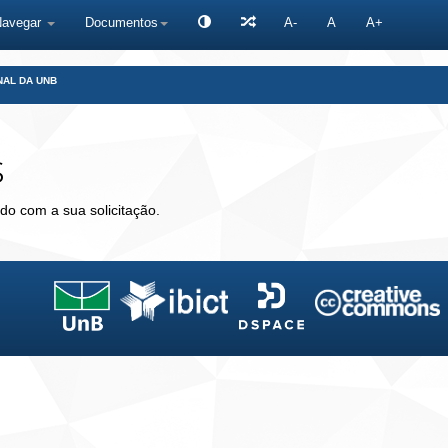
Navegar
Documentos
A-
A
A+
NAL DA UNB
s
do com a sua solicitação.