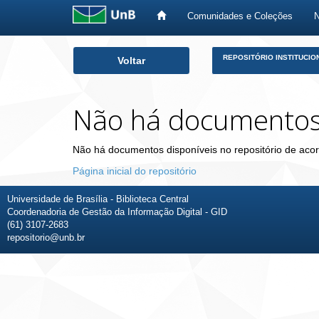
Comunidades e Coleções
Skip
REPOSITÓRIO INSTITUCIO
Voltar
navigation
Não há documento
Não há documentos disponíveis no repositório de acor
Página inicial do repositório
Universidade de Brasília - Biblioteca Central
Coordenadoria de Gestão da Informação Digital - GID
(61) 3107-2683
repositorio@unb.br