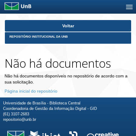
Skip
Voltar
navigation
REPOSITÓRIO INSTITUCIONAL DA UNB
Não há documentos
Não há documentos disponíveis no repositório de acordo com a
sua solicitação.
Página inicial do repositório
Universidade de Brasília - Biblioteca Central
Coordenadoria de Gestão da Informação Digital - GID
(61) 3107-2683
repositorio@unb.br