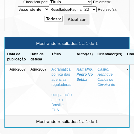
Classificar por:
Em ordem:
Resultados/Página
Registro(s):
Mostrando resultados 1 a 1 de 1
Data de
Data de
Título
Autor(es)
Orientador(es)
Coo
publicação
defesa
Ago-2007
Ago-2007
A gramática
Ramalho,
Castro,
-
política das
Pedro Ivo
Henrique
agências
Sebba
Carlos de
reguladoras
Oliveira de
:
comparação
entre o
Brasil e
EUA
Mostrando resultados 1 a 1 de 1