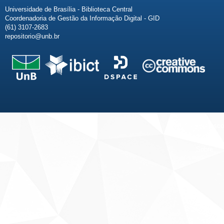
Universidade de Brasília - Biblioteca Central
Coordenadoria de Gestão da Informação Digital - GID
(61) 3107-2683
repositorio@unb.br
Fale conosco
Sobre