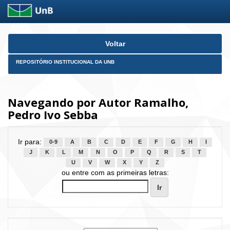
Skip
Voltar
navigation
REPOSITÓRIO INSTITUCIONAL DA UNB
Navegando por Autor Ramalho,
Pedro Ivo Sebba
Ir para:
0-9
A
B
C
D
E
F
G
H
I
J
K
L
M
N
O
P
Q
R
S
T
U
V
W
X
Y
Z
ou entre com as primeiras letras: