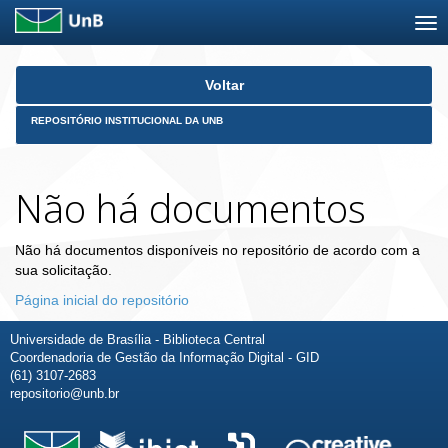
Skip
Voltar
navigation
REPOSITÓRIO INSTITUCIONAL DA UNB
Não há documentos
Não há documentos disponíveis no repositório de acordo com a
sua solicitação.
Página inicial do repositório
Universidade de Brasília - Biblioteca Central
Coordenadoria de Gestão da Informação Digital - GID
(61) 3107-2683
repositorio@unb.br