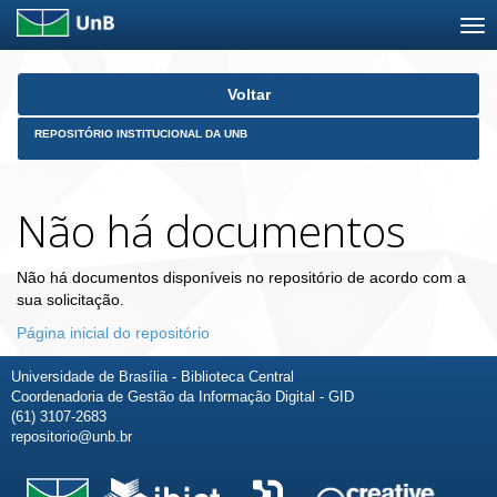
Skip
Voltar
navigation
REPOSITÓRIO INSTITUCIONAL DA UNB
Não há documentos
Não há documentos disponíveis no repositório de acordo com a
sua solicitação.
Página inicial do repositório
Universidade de Brasília - Biblioteca Central
Coordenadoria de Gestão da Informação Digital - GID
(61) 3107-2683
repositorio@unb.br