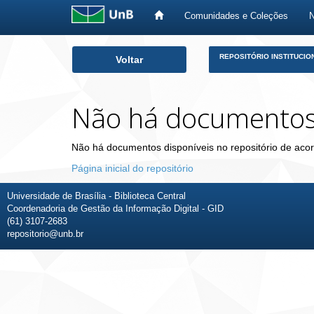
Comunidades e Coleções
Skip
REPOSITÓRIO INSTITUCIO
Voltar
navigation
Não há documento
Não há documentos disponíveis no repositório de acor
Página inicial do repositório
Universidade de Brasília - Biblioteca Central
Coordenadoria de Gestão da Informação Digital - GID
(61) 3107-2683
repositorio@unb.br