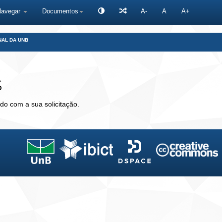
Navegar
Documentos
A-
A
A+
NAL DA UNB
s
do com a sua solicitação.