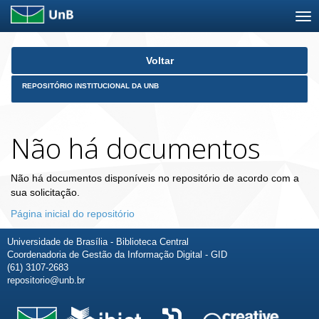
Skip
Voltar
navigation
REPOSITÓRIO INSTITUCIONAL DA UNB
Não há documentos
Não há documentos disponíveis no repositório de acordo com a
sua solicitação.
Página inicial do repositório
Universidade de Brasília - Biblioteca Central
Coordenadoria de Gestão da Informação Digital - GID
(61) 3107-2683
repositorio@unb.br