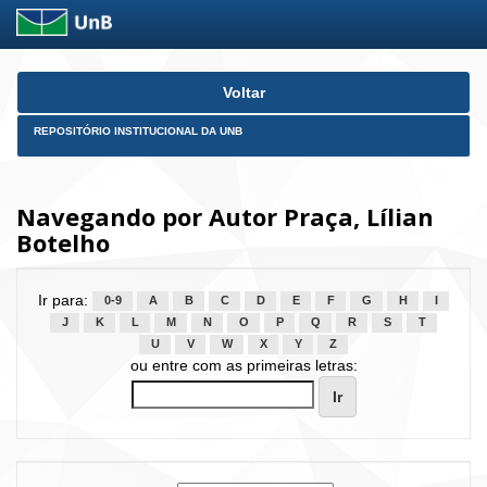
Skip
Voltar
navigation
REPOSITÓRIO INSTITUCIONAL DA UNB
Navegando por Autor Praça, Lílian
Botelho
Ir para:
0-9
A
B
C
D
E
F
G
H
I
J
K
L
M
N
O
P
Q
R
S
T
U
V
W
X
Y
Z
ou entre com as primeiras letras: