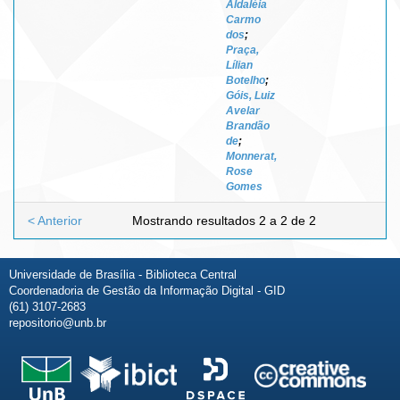
Aldaléia
Carmo
dos
;
Praça,
Lílian
Botelho
;
Góis, Luiz
Avelar
Brandão
de
;
Monnerat,
Rose
Gomes
< Anterior
Mostrando resultados 2 a 2 de 2
Universidade de Brasília - Biblioteca Central
Coordenadoria de Gestão da Informação Digital - GID
(61) 3107-2683
repositorio@unb.br