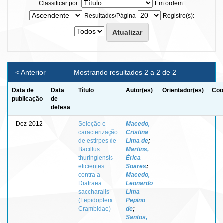
Classificar por:
Em ordem:
Resultados/Página
Registro(s):
< Anterior
Mostrando resultados 2 a 2 de 2
Data de
Data
Título
Autor(es)
Orientador(es)
Coo
publicação
de
defesa
Dez-2012
-
Seleção e
Macedo,
-
-
caracterização
Cristina
de estirpes de
Lima de
;
Bacillus
Martins,
thuringiensis
Érica
eficientes
Soares
;
contra a
Macedo,
Diatraea
Leonardo
saccharalis
Lima
(Lepidoptera:
Pepino
Crambidae)
de
;
Santos,