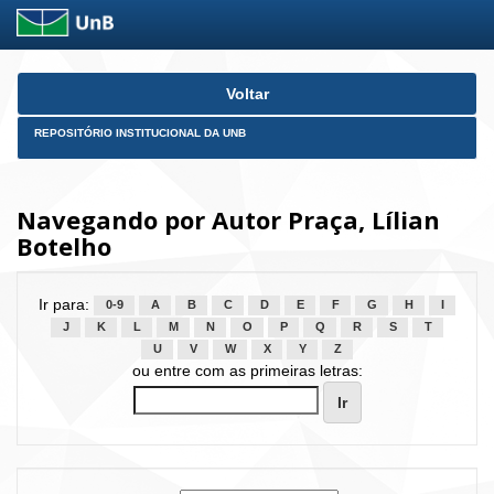
Skip
Voltar
navigation
REPOSITÓRIO INSTITUCIONAL DA UNB
Navegando por Autor Praça, Lílian
Botelho
Ir para:
0-9
A
B
C
D
E
F
G
H
I
J
K
L
M
N
O
P
Q
R
S
T
U
V
W
X
Y
Z
ou entre com as primeiras letras: