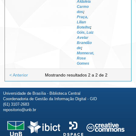
Aldaléia
Carmo
dos
;
Praça,
Lílian
Botelho
;
Góis, Luiz
Avelar
Brandão
de
;
Monnerat,
Rose
Gomes
< Anterior
Mostrando resultados 2 a 2 de 2
Universidade de Brasília - Biblioteca Central
Coordenadoria de Gestão da Informação Digital - GID
(61) 3107-2683
repositorio@unb.br