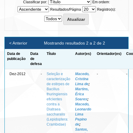
Classificar por:
Em ordem:
Resultados/Página
Registro(s):
< Anterior
Mostrando resultados 2 a 2 de 2
Data de
Data
Título
Autor(es)
Orientador(es)
Coo
publicação
de
defesa
Dez-2012
-
Seleção e
Macedo,
-
-
caracterização
Cristina
de estirpes de
Lima de
;
Bacillus
Martins,
thuringiensis
Érica
eficientes
Soares
;
contra a
Macedo,
Diatraea
Leonardo
saccharalis
Lima
(Lepidoptera:
Pepino
Crambidae)
de
;
Santos,