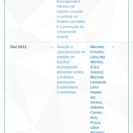
thuringiensis e
híbridos de
repolho visando
o controle de
Plutella xylostella
e a promoção do
crescimento
vegetal
Dez-2012
-
Seleção e
Macedo,
-
caracterização de
Cristina
estirpes de
Lima de
;
Bacillus
Martins,
thuringiensis
Érica
eficientes contra
Soares
;
a Diatraea
Macedo,
saccharalis
Leonardo
(Lepidoptera:
Lima
Crambidae)
Pepino
de
;
Santos,
Aldaléia
Carmo
dos
;
Praça,
Lílian
Botelho
;