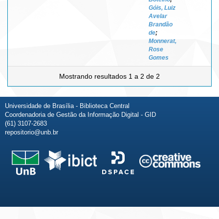
Góis, Luiz
Avelar
Brandão
de
;
Monnerat,
Rose
Gomes
Mostrando resultados 1 a 2 de 2
Universidade de Brasília - Biblioteca Central
Coordenadoria de Gestão da Informação Digital - GID
(61) 3107-2683
repositorio@unb.br