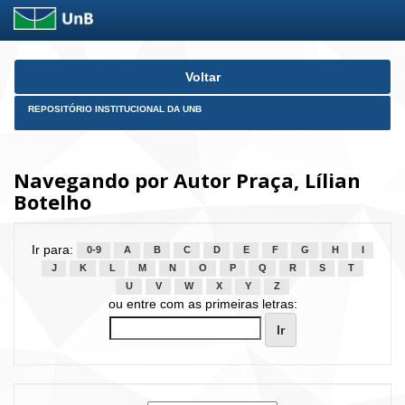
Skip
Voltar
navigation
REPOSITÓRIO INSTITUCIONAL DA UNB
Navegando por Autor Praça, Lílian
Botelho
Ir para:
0-9
A
B
C
D
E
F
G
H
I
J
K
L
M
N
O
P
Q
R
S
T
U
V
W
X
Y
Z
ou entre com as primeiras letras: