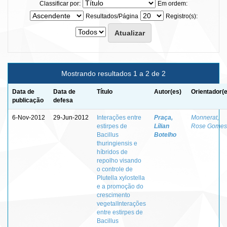
Classificar por:
Em ordem:
Resultados/Página
Registro(s):
Mostrando resultados 1 a 2 de 2
Data de
Data de
Título
Autor(es)
Orientador(
publicação
defesa
6-Nov-2012
29-Jun-2012
Interações entre
Praça,
Monnerat,
estirpes de
Lílian
Rose Gomes
Bacillus
Botelho
thuringiensis e
híbridos de
repolho visando
o controle de
Plutella xylostella
e a promoção do
crescimento
vegetalInterações
entre estirpes de
Bacillus