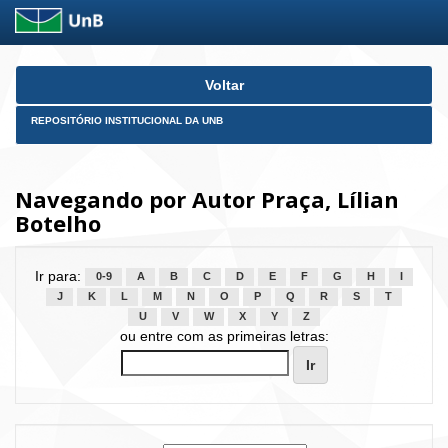
Skip
Voltar
navigation
REPOSITÓRIO INSTITUCIONAL DA UNB
Navegando por Autor Praça, Lílian
Botelho
Ir para:
0-9
A
B
C
D
E
F
G
H
I
J
K
L
M
N
O
P
Q
R
S
T
U
V
W
X
Y
Z
ou entre com as primeiras letras: