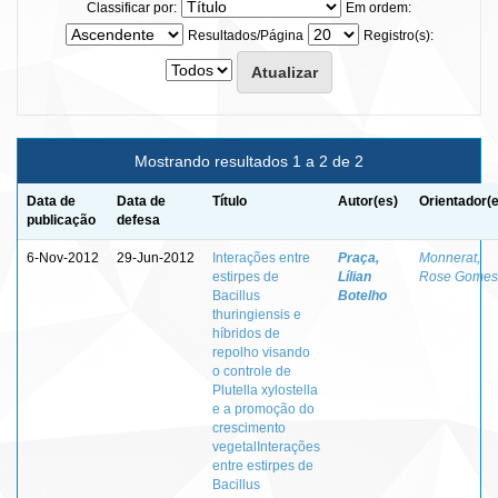
Classificar por:
Em ordem:
Resultados/Página
Registro(s):
Mostrando resultados 1 a 2 de 2
Data de
Data de
Título
Autor(es)
Orientador(
publicação
defesa
6-Nov-2012
29-Jun-2012
Interações entre
Praça,
Monnerat,
estirpes de
Lílian
Rose Gomes
Bacillus
Botelho
thuringiensis e
híbridos de
repolho visando
o controle de
Plutella xylostella
e a promoção do
crescimento
vegetalInterações
entre estirpes de
Bacillus