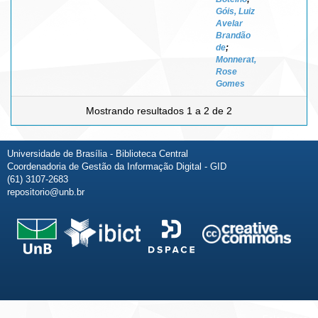
Góis, Luiz
Avelar
Brandão
de
;
Monnerat,
Rose
Gomes
Mostrando resultados 1 a 2 de 2
Universidade de Brasília - Biblioteca Central
Coordenadoria de Gestão da Informação Digital - GID
(61) 3107-2683
repositorio@unb.br