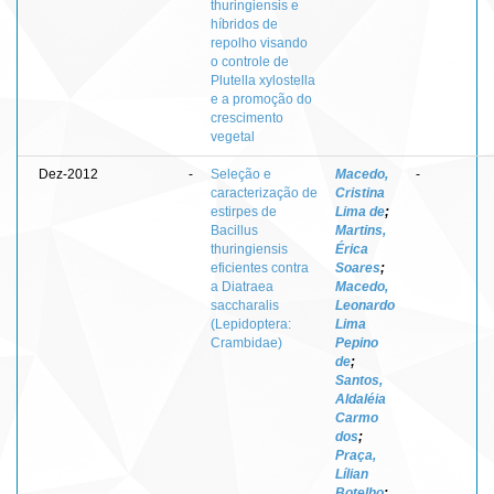
thuringiensis e
híbridos de
repolho visando
o controle de
Plutella xylostella
e a promoção do
crescimento
vegetal
Dez-2012
-
Seleção e
Macedo,
-
caracterização de
Cristina
estirpes de
Lima de
;
Bacillus
Martins,
thuringiensis
Érica
eficientes contra
Soares
;
a Diatraea
Macedo,
saccharalis
Leonardo
(Lepidoptera:
Lima
Crambidae)
Pepino
de
;
Santos,
Aldaléia
Carmo
dos
;
Praça,
Lílian
Botelho
;