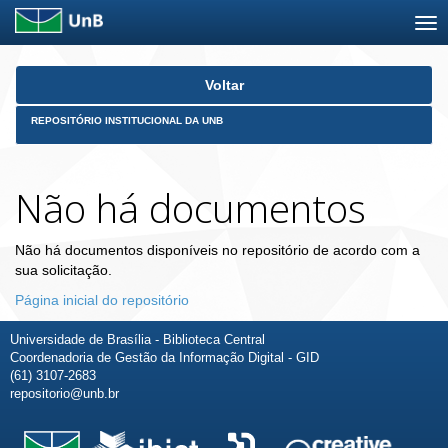
Skip
Voltar
navigation
REPOSITÓRIO INSTITUCIONAL DA UNB
Não há documentos
Não há documentos disponíveis no repositório de acordo com a
sua solicitação.
Página inicial do repositório
Universidade de Brasília - Biblioteca Central
Coordenadoria de Gestão da Informação Digital - GID
(61) 3107-2683
repositorio@unb.br