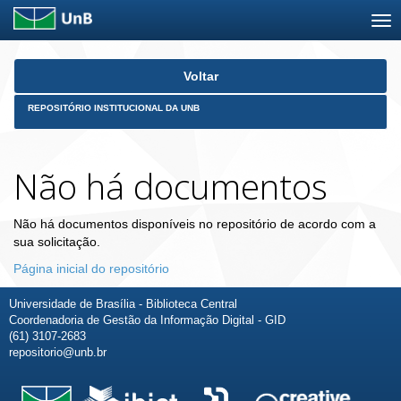
Skip
Voltar
navigation
REPOSITÓRIO INSTITUCIONAL DA UNB
Não há documentos
Não há documentos disponíveis no repositório de acordo com a
sua solicitação.
Página inicial do repositório
Universidade de Brasília - Biblioteca Central
Coordenadoria de Gestão da Informação Digital - GID
(61) 3107-2683
repositorio@unb.br