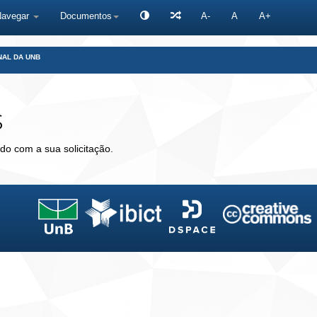
Navegar
Documentos
A-
A
A+
NAL DA UNB
s
do com a sua solicitação.