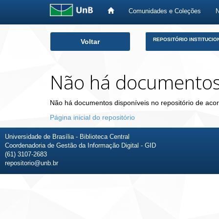
Comunidades e Coleções
Skip
REPOSITÓRIO INSTITUCIO
Voltar
navigation
Não há documento
Não há documentos disponíveis no repositório de acor
Página inicial do repositório
Universidade de Brasília - Biblioteca Central
Coordenadoria de Gestão da Informação Digital - GID
(61) 3107-2683
repositorio@unb.br