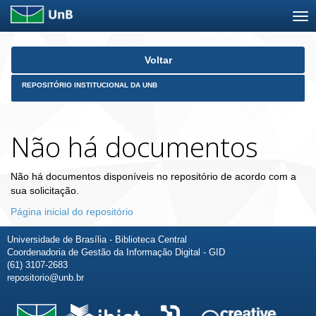
Skip
Voltar
navigation
REPOSITÓRIO INSTITUCIONAL DA UNB
Não há documentos
Não há documentos disponíveis no repositório de acordo com a
sua solicitação.
Página inicial do repositório
Universidade de Brasília - Biblioteca Central
Coordenadoria de Gestão da Informação Digital - GID
(61) 3107-2683
repositorio@unb.br