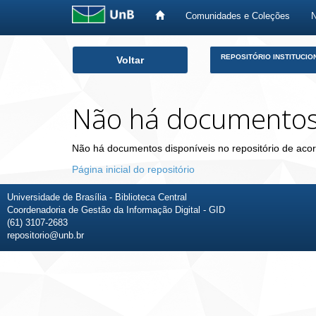
Comunidades e Coleções
Skip
REPOSITÓRIO INSTITUCIO
Voltar
navigation
Não há documento
Não há documentos disponíveis no repositório de acor
Página inicial do repositório
Universidade de Brasília - Biblioteca Central
Coordenadoria de Gestão da Informação Digital - GID
(61) 3107-2683
repositorio@unb.br