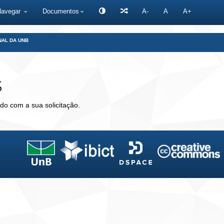
Navegar
Documentos
A-
A
A+
NAL DA UNB
s
do com a sua solicitação.