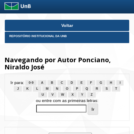
Skip
Voltar
navigation
REPOSITÓRIO INSTITUCIONAL DA UNB
Navegando por Autor Ponciano,
Niraldo José
Ir para:
0-9
A
B
C
D
E
F
G
H
I
J
K
L
M
N
O
P
Q
R
S
T
U
V
W
X
Y
Z
ou entre com as primeiras letras: