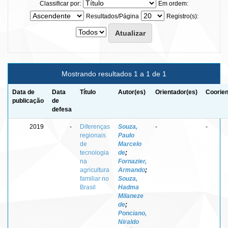
Classificar por:
Em ordem:
Resultados/Página
Registro(s):
Mostrando resultados 1 a 1 de 1
Data de
Data
Título
Autor(es)
Orientador(es)
Coorien
publicação
de
defesa
2019
-
Diferenças
Souza,
-
-
regionais
Paulo
de
Marcelo
tecnologia
de
;
na
Fornazier,
agricultura
Armando
;
familiar no
Souza,
Brasil
Hadma
Milaneze
de
;
Ponciano,
Niraldo