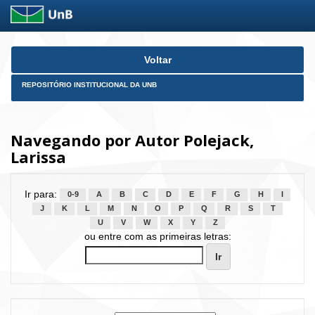
Skip
Voltar
navigation
REPOSITÓRIO INSTITUCIONAL DA UNB
Navegando por Autor Polejack,
Larissa
Ir para:
0-9
A
B
C
D
E
F
G
H
I
J
K
L
M
N
O
P
Q
R
S
T
U
V
W
X
Y
Z
ou entre com as primeiras letras: