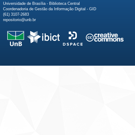
Universidade de Brasília - Biblioteca Central
Coordenadoria de Gestão da Informação Digital - GID
(61) 3107-2683
repositorio@unb.br
Fale conosco
Sobre