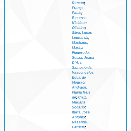
Renata
;
França,
Paulo
;
Beserra,
Kleidson
Oliveira
;
Silva, Lucas
Lemos da
;
Machado,
Marina
Figueredo
;
Souza, Joana
D´Arc
Sampaio de
;
Vasconcelos,
Eduardo
Mourão
;
Andrade,
Flávia Reis
de
;
Cruz,
Mariana
Sodário
;
Iturri, José
Antonio
;
Resende,
Patrícia
;