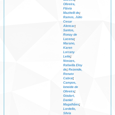
Oliveira,
Flávia
Mazitelli de
;
Ramos, Júlio
Cesar
Alencar
;
Santos,
Ronay de
Lucena
;
Marano,
Karen
Lorrany
Leite
;
Novaes,
Rafaella Eloy
de
;
Rezende,
Renato
Cabral
;
Campos,
Ioneide de
Oliveira
;
Goulart,
Daniel
Magalhães
;
Lordello,
Silvia