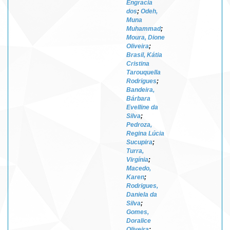
Engracia
dos
;
Odeh,
Muna
Muhammad
;
Moura, Dione
Oliveira
;
Brasil, Kátia
Cristina
Tarouquella
Rodrigues
;
Bandeira,
Bárbara
Evelline da
Silva
;
Pedroza,
Regina Lúcia
Sucupira
;
Turra,
Virgínia
;
Macedo,
Karen
;
Rodrigues,
Daniela da
Silva
;
Gomes,
Doralice
Oliveira
;