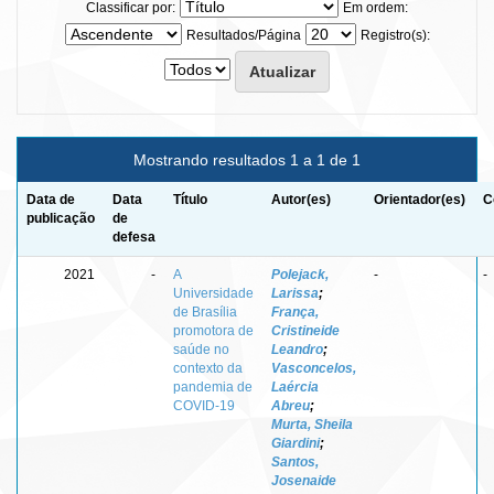
Classificar por:
Em ordem:
Resultados/Página
Registro(s):
Mostrando resultados 1 a 1 de 1
Data de
Data
Título
Autor(es)
Orientador(es)
C
publicação
de
defesa
2021
-
A
Polejack,
-
-
Universidade
Larissa
;
de Brasília
França,
promotora de
Cristineide
saúde no
Leandro
;
contexto da
Vasconcelos,
pandemia de
Laércia
COVID-19
Abreu
;
Murta, Sheila
Giardini
;
Santos,
Josenaide