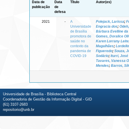
Data de
Data
Título
Autor(es)
publicação
de
defesa
2021
-
A
Polejack, Larissa
;
F
Universidade
Engracia dos
;
Odeh
de Brasília
Bárbara Evelline da 
promotora de
Gomes, Doralice Oli
saúde no
Karen Lorrany Leite
contexto da
Magalhães
;
Lordello
pandemia de
Figueredo
;
Souza, J
COVID-19
Sodário
;
Iturri, Jos
Tavares, Vanessa Ol
Mendes
;
Barros, Síl
Universidade de Brasília - Biblioteca Central
Coordenadoria de Gestão da Informação Digital - GID
(61) 3107-2683
repositorio@unb.br