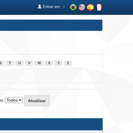
Entrar em:
S
T
U
V
W
X
Y
Z
s):