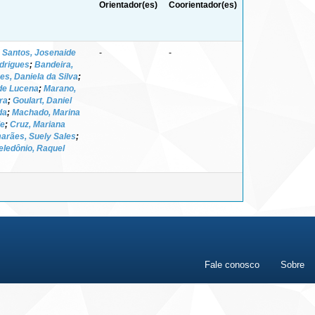
Orientador(es)
Coorientador(es)
;
Santos, Josenaide
-
-
odrigues
;
Bandeira,
es, Daniela da Silva
;
de Lucena
;
Marano,
ra
;
Goulart, Daniel
da
;
Machado, Marina
de
;
Cruz, Mariana
arães, Suely Sales
;
eledônio, Raquel
Fale conosco
Sobre