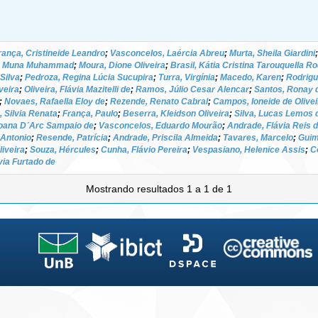
rança, Cristineide Leandro
;
Vasconcelos, Laércia Abreu
;
Murta, Sheila Giardini
, Muna Muhammad
;
Moura, Dione Oliveira
;
Brasil, Kátia Cristina Tarouquella R
Silva
;
Pedroza, Regina Lúcia Sucupira
;
Turra, Virgínia
;
Macedo, Karen
;
Rodrigu
veira
;
Oliveira, Flávia Mazitelli de
;
Ramos, Júlio Cesar Alencar
;
Santos, Ronay 
;
Novaes, Rafaella Eloy de
;
Rezende, Renato Cabral
;
Campos, Ioneide de Olivei
, Silvia Renata
;
França, Paulo
;
Beserra, Kleidson Oliveira
;
Silva, Lucas Lemos 
oana D´Arc Sampaio de
;
Vasconcelos, Eduardo Mourão
;
Andrade, Flávia Reis 
é Antonio
;
Resende, Patrícia
;
Andrade, Priscila Almeida
;
Tavares, Marcelo
;
Guim
iveira
;
Souza, Hércules
;
Cunha, Flávio Pereira
;
Vespasiano, Helenice Assis
;
C
via Furtado de
Mostrando resultados 1 a 1 de 1