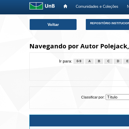
Comunidades e Coleções
Skip
REPOSITÓRIO INSTITUCIO
Voltar
navigation
Navegando por Autor Polejack,
Ir para:
0-9
A
B
C
D
E
Classificar por: