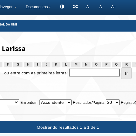
Navegar
Documentos
A-
A
A+
NAL DA UNB
 Larissa
F
G
H
I
J
K
L
M
N
O
P
Q
R
ou entre com as primeiras letras:
Em ordem:
Resultados/Página
Registro(
Mostrando resultados 1 a 1 de 1