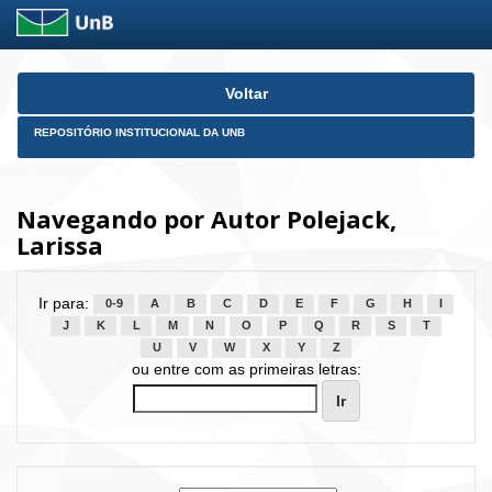
Skip
Voltar
navigation
REPOSITÓRIO INSTITUCIONAL DA UNB
Navegando por Autor Polejack,
Larissa
Ir para:
0-9
A
B
C
D
E
F
G
H
I
J
K
L
M
N
O
P
Q
R
S
T
U
V
W
X
Y
Z
ou entre com as primeiras letras: