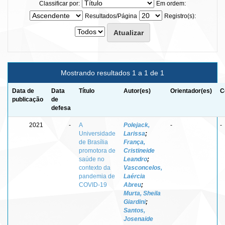
Classificar por:
Em ordem:
Resultados/Página
Registro(s):
Mostrando resultados 1 a 1 de 1
Data de
Data
Título
Autor(es)
Orientador(es)
C
publicação
de
defesa
2021
-
A
Polejack,
-
-
Universidade
Larissa
;
de Brasília
França,
promotora de
Cristineide
saúde no
Leandro
;
contexto da
Vasconcelos,
pandemia de
Laércia
COVID-19
Abreu
;
Murta, Sheila
Giardini
;
Santos,
Josenaide