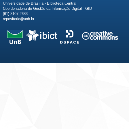
Universidade de Brasília - Biblioteca Central
Coordenadoria de Gestão da Informação Digital - GID
(61) 3107-2683
repositorio@unb.br
Fale conosco
Sobre