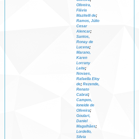
Oliveira,
Flávia
Mazitelli de
;
Ramos, Júlio
Cesar
Alencar
;
Santos,
Ronay de
Lucena
;
Marano,
Karen
Lorrany
Leite
;
Novaes,
Rafaella Eloy
de
;
Rezende,
Renato
Cabral
;
Campos,
Ioneide de
Oliveira
;
Goulart,
Daniel
Magalhães
;
Lordello,
Silvia