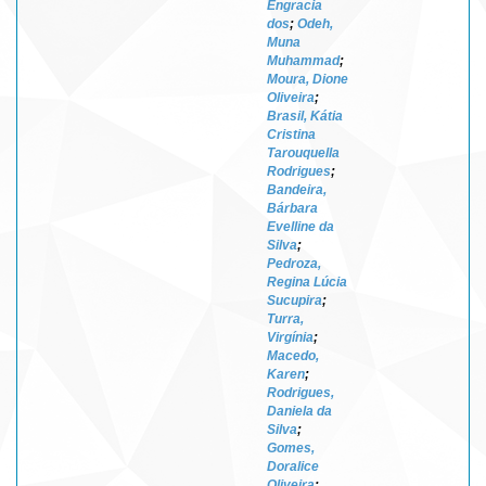
Engracia
dos
;
Odeh,
Muna
Muhammad
;
Moura, Dione
Oliveira
;
Brasil, Kátia
Cristina
Tarouquella
Rodrigues
;
Bandeira,
Bárbara
Evelline da
Silva
;
Pedroza,
Regina Lúcia
Sucupira
;
Turra,
Virgínia
;
Macedo,
Karen
;
Rodrigues,
Daniela da
Silva
;
Gomes,
Doralice
Oliveira
;