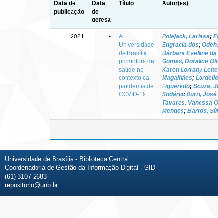
Data de
Data
Título
Autor(es)
publicação
de
defesa
2021
-
A
Polejack, Larissa
;
F
Universidade
Engracia dos
;
Odeh
de Brasília
Bárbara Evelline da 
promotora de
Gomes, Doralice Oli
saúde no
Karen Lorrany Leite
contexto da
Magalhães
;
Lordello
pandemia de
Figueredo
;
Souza, J
COVID-19
Sodário
;
Iturri, Jos
Tavares, Vanessa Ol
Mendes
;
Barros, Síl
Universidade de Brasília - Biblioteca Central
Coordenadoria de Gestão da Informação Digital - GID
(61) 3107-2683
repositorio@unb.br