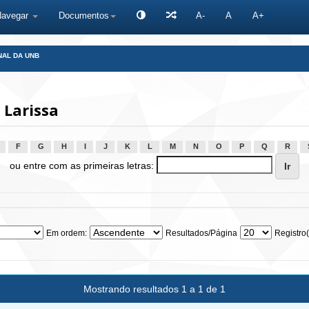
Navegar
Documentos
A-
A
A+
NAL DA UNB
 Larissa
F
G
H
I
J
K
L
M
N
O
P
Q
R
ou entre com as primeiras letras:
Em ordem:
Resultados/Página
Registro(
Mostrando resultados 1 a 1 de 1