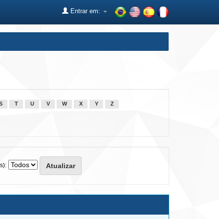
Entrar em:
S
T
U
V
W
X
Y
Z
s):