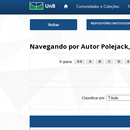
Comunidades e Coleções
Skip
REPOSITÓRIO INSTITUCIO
Voltar
navigation
Navegando por Autor Polejack,
Ir para:
0-9
A
B
C
D
E
Classificar por: