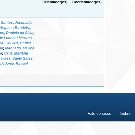
Orientador(es)
Coorientador(es)
;
Santos, Josenaide
-
-
odrigues
;
Bandeira,
es, Daniela da Silva
;
de Lucena
;
Marano,
ra
;
Goulart, Daniel
da
;
Machado, Marina
de
;
Cruz, Mariana
arães, Suely Sales
;
eledônio, Raquel
Fale conosco
Sobre