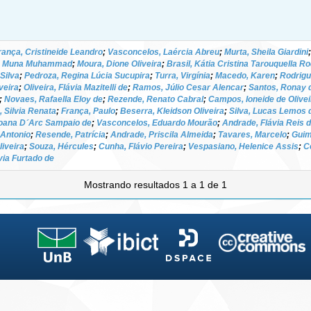
rança, Cristineide Leandro
;
Vasconcelos, Laércia Abreu
;
Murta, Sheila Giardini
, Muna Muhammad
;
Moura, Dione Oliveira
;
Brasil, Kátia Cristina Tarouquella R
Silva
;
Pedroza, Regina Lúcia Sucupira
;
Turra, Virgínia
;
Macedo, Karen
;
Rodrigu
veira
;
Oliveira, Flávia Mazitelli de
;
Ramos, Júlio Cesar Alencar
;
Santos, Ronay 
;
Novaes, Rafaella Eloy de
;
Rezende, Renato Cabral
;
Campos, Ioneide de Olivei
, Silvia Renata
;
França, Paulo
;
Beserra, Kleidson Oliveira
;
Silva, Lucas Lemos 
oana D´Arc Sampaio de
;
Vasconcelos, Eduardo Mourão
;
Andrade, Flávia Reis 
é Antonio
;
Resende, Patrícia
;
Andrade, Priscila Almeida
;
Tavares, Marcelo
;
Guim
iveira
;
Souza, Hércules
;
Cunha, Flávio Pereira
;
Vespasiano, Helenice Assis
;
C
via Furtado de
Mostrando resultados 1 a 1 de 1