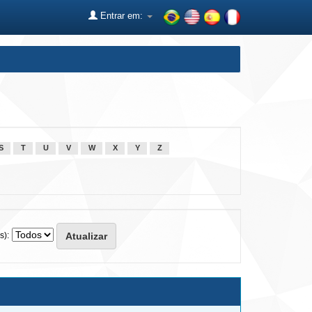
Entrar em:
S
T
U
V
W
X
Y
Z
s):