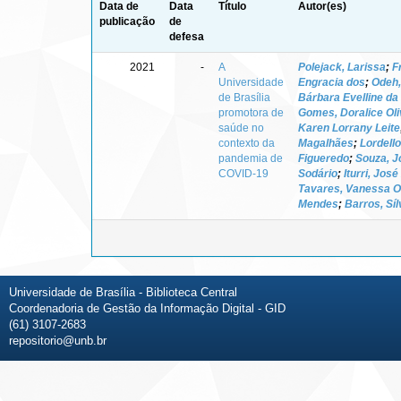
Data de
Data
Título
Autor(es)
publicação
de
defesa
2021
-
A
Polejack, Larissa
;
F
Universidade
Engracia dos
;
Odeh
de Brasília
Bárbara Evelline da 
promotora de
Gomes, Doralice Oli
saúde no
Karen Lorrany Leite
contexto da
Magalhães
;
Lordello
pandemia de
Figueredo
;
Souza, J
COVID-19
Sodário
;
Iturri, Jos
Tavares, Vanessa Ol
Mendes
;
Barros, Síl
Universidade de Brasília - Biblioteca Central
Coordenadoria de Gestão da Informação Digital - GID
(61) 3107-2683
repositorio@unb.br