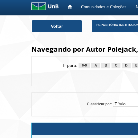
Comunidades e Coleções
Skip
REPOSITÓRIO INSTITUCIO
Voltar
navigation
Navegando por Autor Polejack,
Ir para:
0-9
A
B
C
D
E
Classificar por: