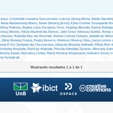
rança, Cristineide Leandro
;
Vasconcelos, Laércia Abreu
;
Murta, Sheila Giardini
, Muna Muhammad
;
Moura, Dione Oliveira
;
Brasil, Kátia Cristina Tarouquella R
Silva
;
Pedroza, Regina Lúcia Sucupira
;
Turra, Virgínia
;
Macedo, Karen
;
Rodrigu
veira
;
Oliveira, Flávia Mazitelli de
;
Ramos, Júlio Cesar Alencar
;
Santos, Ronay 
;
Novaes, Rafaella Eloy de
;
Rezende, Renato Cabral
;
Campos, Ioneide de Olivei
, Silvia Renata
;
França, Paulo
;
Beserra, Kleidson Oliveira
;
Silva, Lucas Lemos 
oana D´Arc Sampaio de
;
Vasconcelos, Eduardo Mourão
;
Andrade, Flávia Reis 
é Antonio
;
Resende, Patrícia
;
Andrade, Priscila Almeida
;
Tavares, Marcelo
;
Guim
iveira
;
Souza, Hércules
;
Cunha, Flávio Pereira
;
Vespasiano, Helenice Assis
;
C
via Furtado de
Mostrando resultados 1 a 1 de 1