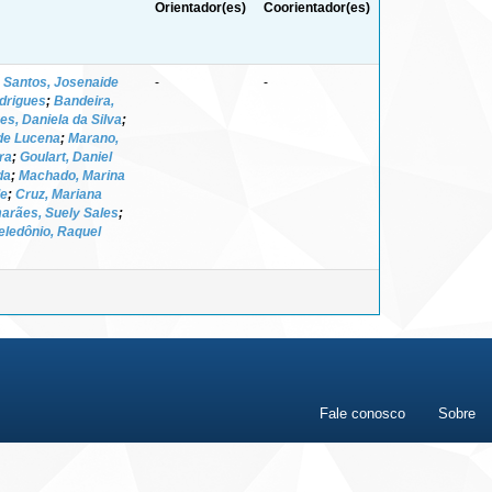
Orientador(es)
Coorientador(es)
;
Santos, Josenaide
-
-
odrigues
;
Bandeira,
es, Daniela da Silva
;
de Lucena
;
Marano,
ra
;
Goulart, Daniel
da
;
Machado, Marina
de
;
Cruz, Mariana
arães, Suely Sales
;
eledônio, Raquel
Fale conosco
Sobre