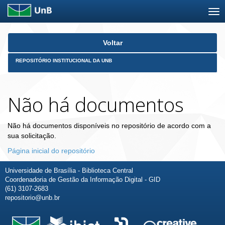
Skip
Voltar
navigation
REPOSITÓRIO INSTITUCIONAL DA UNB
Não há documentos
Não há documentos disponíveis no repositório de acordo com a
sua solicitação.
Página inicial do repositório
Universidade de Brasília - Biblioteca Central
Coordenadoria de Gestão da Informação Digital - GID
(61) 3107-2683
repositorio@unb.br