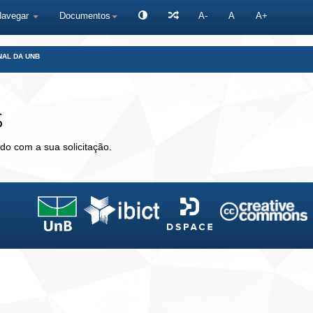
Navegar
Documentos
A-
A
A+
NAL DA UNB
s
do com a sua solicitação.