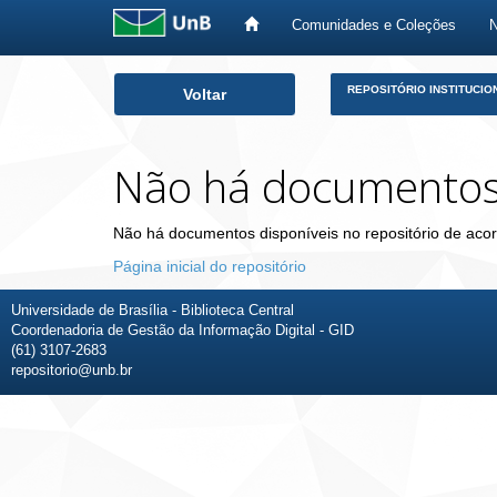
Comunidades e Coleções
Skip
REPOSITÓRIO INSTITUCIO
Voltar
navigation
Não há documento
Não há documentos disponíveis no repositório de acor
Página inicial do repositório
Universidade de Brasília - Biblioteca Central
Coordenadoria de Gestão da Informação Digital - GID
(61) 3107-2683
repositorio@unb.br