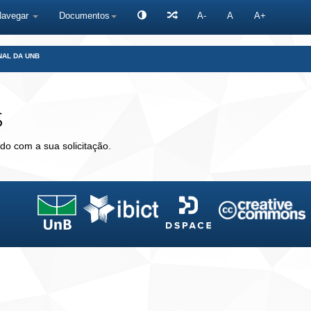
Navegar
Documentos
A-
A
A+
NAL DA UNB
s
do com a sua solicitação.