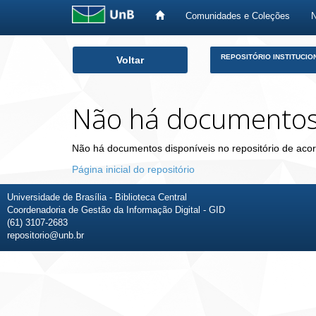
Comunidades e Coleções
Skip
REPOSITÓRIO INSTITUCIO
Voltar
navigation
Não há documento
Não há documentos disponíveis no repositório de acor
Página inicial do repositório
Universidade de Brasília - Biblioteca Central
Coordenadoria de Gestão da Informação Digital - GID
(61) 3107-2683
repositorio@unb.br