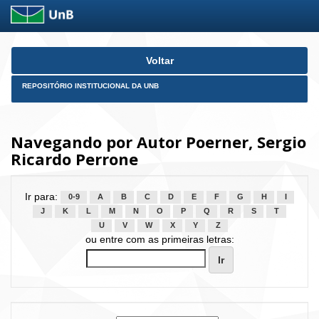
Skip
Voltar
navigation
REPOSITÓRIO INSTITUCIONAL DA UNB
Navegando por Autor Poerner, Sergio
Ricardo Perrone
Ir para:
0-9
A
B
C
D
E
F
G
H
I
J
K
L
M
N
O
P
Q
R
S
T
U
V
W
X
Y
Z
ou entre com as primeiras letras: