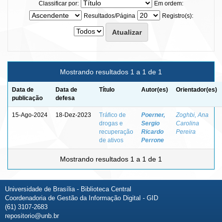
Classificar por:
Em ordem:
Resultados/Página
Registro(s):
Mostrando resultados 1 a 1 de 1
Data de
Data de
Título
Autor(es)
Orientador(es)
publicação
defesa
15-Ago-2024
18-Dez-2023
Tráfico de
Poerner,
Zoghbi, Ana
drogas e
Sergio
Carolina
recuperação
Ricardo
Pereira
de ativos
Perrone
Mostrando resultados 1 a 1 de 1
Universidade de Brasília - Biblioteca Central
Coordenadoria de Gestão da Informação Digital - GID
(61) 3107-2683
repositorio@unb.br