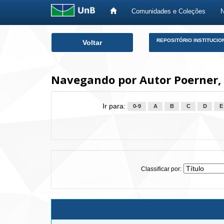
Comunidades e Coleções
Skip
REPOSITÓRIO INSTITUCIO
Voltar
navigation
Navegando por Autor Poerner, 
Ir para:
0-9
A
B
C
D
E
Classificar por: