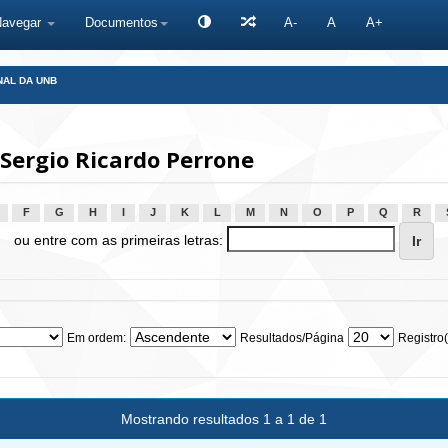
Navegar
Documentos
A-
A
A+
NAL DA UNB
Sergio Ricardo Perrone
F
G
H
I
J
K
L
M
N
O
P
Q
R
ou entre com as primeiras letras:
Em ordem:
Resultados/Página
Registro(
Mostrando resultados 1 a 1 de 1