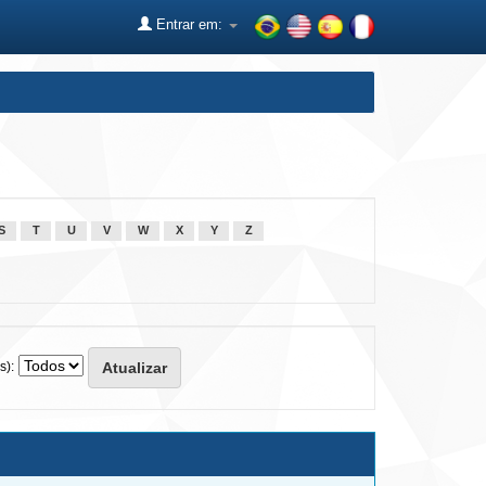
Entrar em:
S
T
U
V
W
X
Y
Z
s):