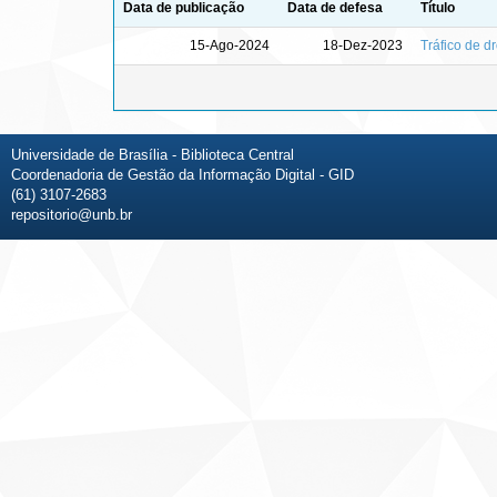
Data de publicação
Data de defesa
Título
15-Ago-2024
18-Dez-2023
Tráfico de d
Universidade de Brasília - Biblioteca Central
Coordenadoria de Gestão da Informação Digital - GID
(61) 3107-2683
repositorio@unb.br