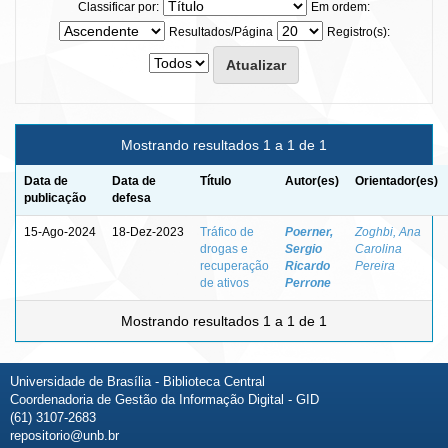
Classificar por:
Em ordem:
Resultados/Página
Registro(s):
Mostrando resultados 1 a 1 de 1
Data de
Data de
Título
Autor(es)
Orientador(es)
publicação
defesa
15-Ago-2024
18-Dez-2023
Tráfico de
Poerner,
Zoghbi, Ana
drogas e
Sergio
Carolina
recuperação
Ricardo
Pereira
de ativos
Perrone
Mostrando resultados 1 a 1 de 1
Universidade de Brasília - Biblioteca Central
Coordenadoria de Gestão da Informação Digital - GID
(61) 3107-2683
repositorio@unb.br