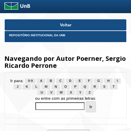
Skip
Voltar
navigation
REPOSITÓRIO INSTITUCIONAL DA UNB
Navegando por Autor Poerner, Sergio
Ricardo Perrone
Ir para:
0-9
A
B
C
D
E
F
G
H
I
J
K
L
M
N
O
P
Q
R
S
T
U
V
W
X
Y
Z
ou entre com as primeiras letras: