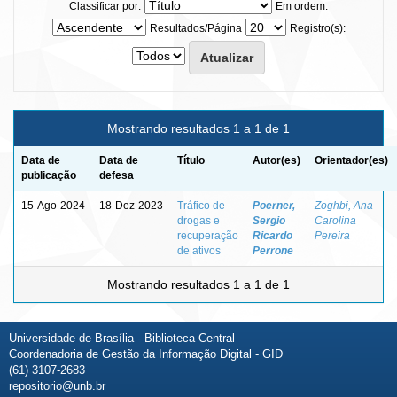
Classificar por:
Em ordem:
Resultados/Página
Registro(s):
Mostrando resultados 1 a 1 de 1
Data de
Data de
Título
Autor(es)
Orientador(es)
publicação
defesa
15-Ago-2024
18-Dez-2023
Tráfico de
Poerner,
Zoghbi, Ana
drogas e
Sergio
Carolina
recuperação
Ricardo
Pereira
de ativos
Perrone
Mostrando resultados 1 a 1 de 1
Universidade de Brasília - Biblioteca Central
Coordenadoria de Gestão da Informação Digital - GID
(61) 3107-2683
repositorio@unb.br