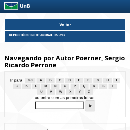
Skip
Voltar
navigation
REPOSITÓRIO INSTITUCIONAL DA UNB
Navegando por Autor Poerner, Sergio
Ricardo Perrone
Ir para:
0-9
A
B
C
D
E
F
G
H
I
J
K
L
M
N
O
P
Q
R
S
T
U
V
W
X
Y
Z
ou entre com as primeiras letras: