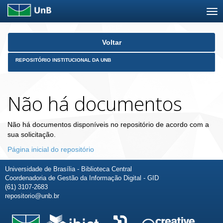
Skip
Voltar
navigation
REPOSITÓRIO INSTITUCIONAL DA UNB
Não há documentos
Não há documentos disponíveis no repositório de acordo com a
sua solicitação.
Página inicial do repositório
Universidade de Brasília - Biblioteca Central
Coordenadoria de Gestão da Informação Digital - GID
(61) 3107-2683
repositorio@unb.br