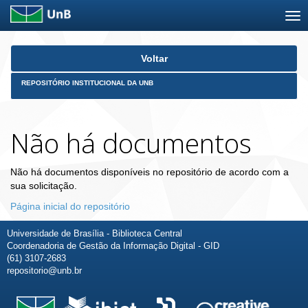
Skip
Voltar
navigation
REPOSITÓRIO INSTITUCIONAL DA UNB
Não há documentos
Não há documentos disponíveis no repositório de acordo com a
sua solicitação.
Página inicial do repositório
Universidade de Brasília - Biblioteca Central
Coordenadoria de Gestão da Informação Digital - GID
(61) 3107-2683
repositorio@unb.br