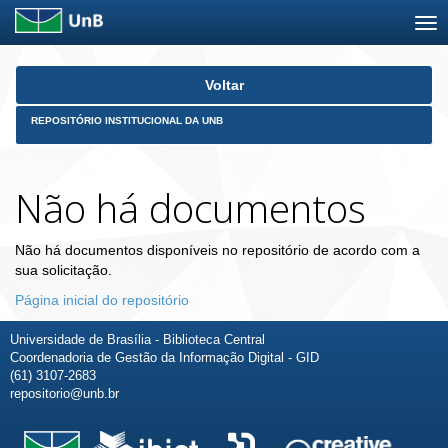
Skip
Voltar
navigation
REPOSITÓRIO INSTITUCIONAL DA UNB
Não há documentos
Não há documentos disponíveis no repositório de acordo com a
sua solicitação.
Página inicial do repositório
Universidade de Brasília - Biblioteca Central
Coordenadoria de Gestão da Informação Digital - GID
(61) 3107-2683
repositorio@unb.br