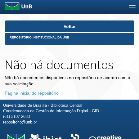
Skip
Voltar
navigation
REPOSITÓRIO INSTITUCIONAL DA UNB
Não há documentos
Não há documentos disponíveis no repositório de acordo com a
sua solicitação.
Página inicial do repositório
Universidade de Brasília - Biblioteca Central
Coordenadoria de Gestão da Informação Digital - GID
(61) 3107-2683
repositorio@unb.br