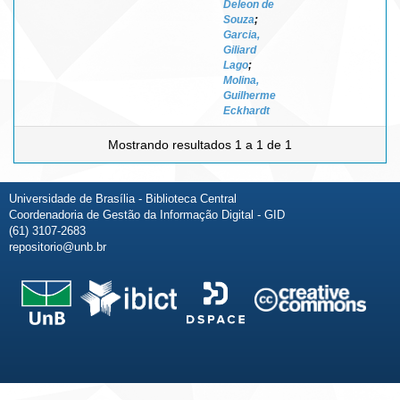
Deleon de
Souza
;
Garcia,
Giliard
Lago
;
Molina,
Guilherme
Eckhardt
Mostrando resultados 1 a 1 de 1
Universidade de Brasília - Biblioteca Central
Coordenadoria de Gestão da Informação Digital - GID
(61) 3107-2683
repositorio@unb.br