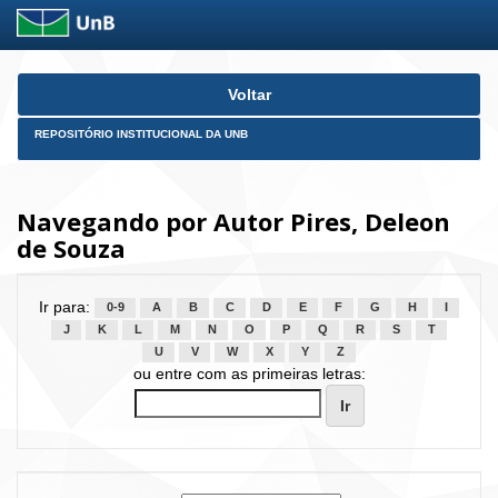
Skip
Voltar
navigation
REPOSITÓRIO INSTITUCIONAL DA UNB
Navegando por Autor Pires, Deleon
de Souza
Ir para:
0-9
A
B
C
D
E
F
G
H
I
J
K
L
M
N
O
P
Q
R
S
T
U
V
W
X
Y
Z
ou entre com as primeiras letras: