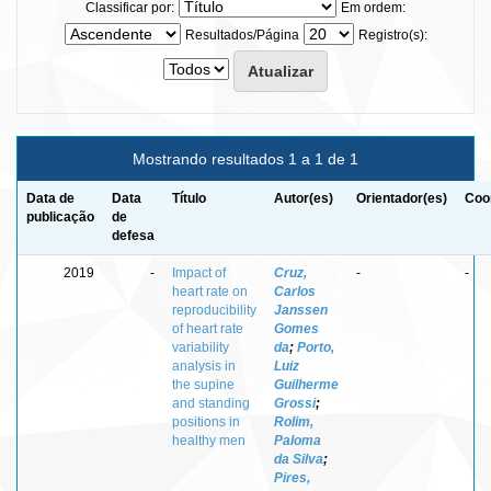
Classificar por:
Em ordem:
Resultados/Página
Registro(s):
Mostrando resultados 1 a 1 de 1
Data de
Data
Título
Autor(es)
Orientador(es)
Coo
publicação
de
defesa
2019
-
Impact of
Cruz,
-
-
heart rate on
Carlos
reproducibility
Janssen
of heart rate
Gomes
variability
da
;
Porto,
analysis in
Luiz
the supine
Guilherme
and standing
Grossi
;
positions in
Rolim,
healthy men
Paloma
da Silva
;
Pires,