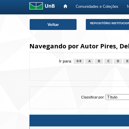
Comunidades e Coleções
Skip
REPOSITÓRIO INSTITUCIO
Voltar
navigation
Navegando por Autor Pires, De
Ir para:
0-9
A
B
C
D
E
Classificar por: