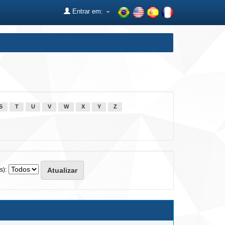
Entrar em:
S
T
U
V
W
X
Y
Z
s):