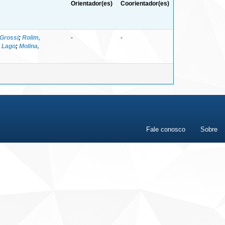
Orientador(es)
Coorientador(es)
 Grossi
;
Rolim,
-
-
d Lago
;
Molina,
Fale conosco
Sobre