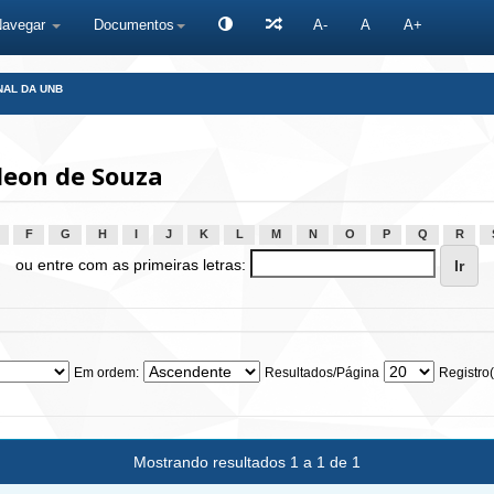
Navegar
Documentos
A-
A
A+
NAL DA UNB
leon de Souza
F
G
H
I
J
K
L
M
N
O
P
Q
R
ou entre com as primeiras letras:
Em ordem:
Resultados/Página
Registro(
Mostrando resultados 1 a 1 de 1