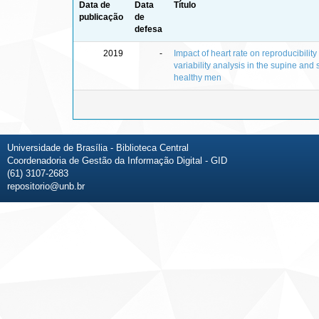
Data de
Data
Título
publicação
de
defesa
2019
-
Impact of heart rate on reproducibility 
variability analysis in the supine and 
healthy men
Universidade de Brasília - Biblioteca Central
Coordenadoria de Gestão da Informação Digital - GID
(61) 3107-2683
repositorio@unb.br