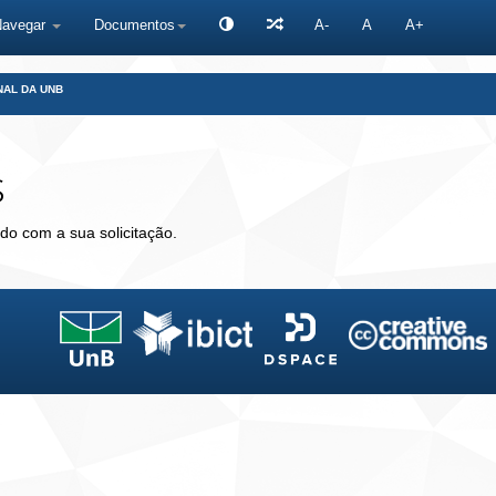
Navegar
Documentos
A-
A
A+
NAL DA UNB
s
do com a sua solicitação.