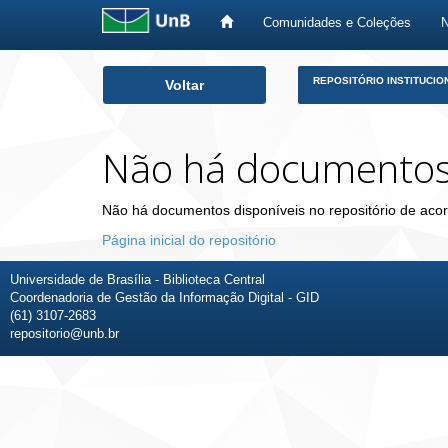
Comunidades e Coleções
Skip
REPOSITÓRIO INSTITUCIO
Voltar
navigation
Não há documento
Não há documentos disponíveis no repositório de acor
Página inicial do repositório
Universidade de Brasília - Biblioteca Central
Coordenadoria de Gestão da Informação Digital - GID
(61) 3107-2683
repositorio@unb.br