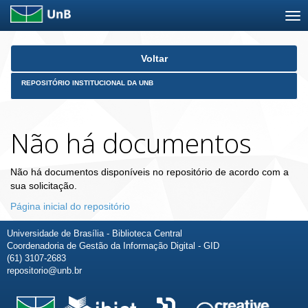
Skip
Voltar
navigation
REPOSITÓRIO INSTITUCIONAL DA UNB
Não há documentos
Não há documentos disponíveis no repositório de acordo com a
sua solicitação.
Página inicial do repositório
Universidade de Brasília - Biblioteca Central
Coordenadoria de Gestão da Informação Digital - GID
(61) 3107-2683
repositorio@unb.br