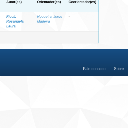
Autor(es)
Orientador(es)
Coorientador(es)
Picoli,
Nogueira, Jorge
-
Rosângela
Madeira
Laura
Fale conosco
Sobre