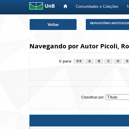
Comunidades e Coleções
Skip
REPOSITÓRIO INSTITUCIO
Voltar
navigation
Navegando por Autor Picoli, R
Ir para:
0-9
A
B
C
D
E
Classificar por: