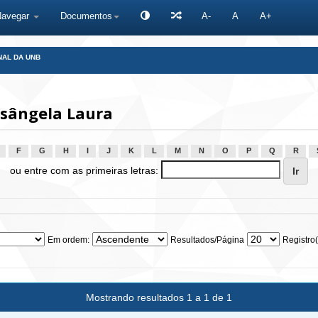
Navegar
Documentos
A-
A
A+
NAL DA UNB
osângela Laura
F
G
H
I
J
K
L
M
N
O
P
Q
R
ou entre com as primeiras letras:
Em ordem:
Resultados/Página
Registro(
Mostrando resultados 1 a 1 de 1