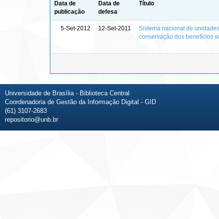
Data de
Data de
Título
publicação
defesa
5-Set-2012
12-Set-2011
Sistema nacional de unidades 
conservação dos benefícios so
Universidade de Brasília - Biblioteca Central
Coordenadoria de Gestão da Informação Digital - GID
(61) 3107-2683
repositorio@unb.br