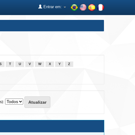
Entrar em:
S
T
U
V
W
X
Y
Z
s):