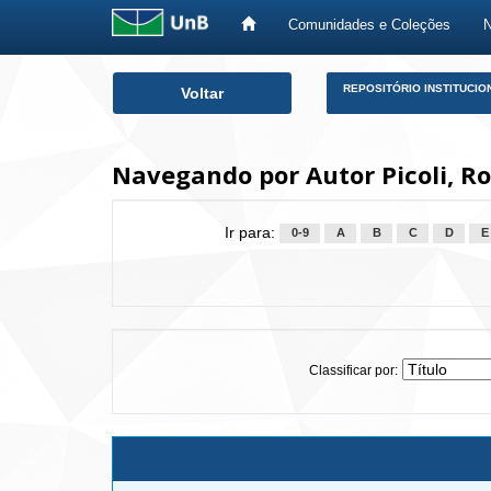
Comunidades e Coleções
Skip
REPOSITÓRIO INSTITUCIO
Voltar
navigation
Navegando por Autor Picoli, R
Ir para:
0-9
A
B
C
D
E
Classificar por: