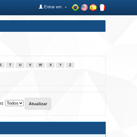
Entrar em:
S
T
U
V
W
X
Y
Z
s):