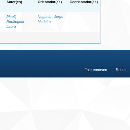
Autor(es)
Orientador(es)
Coorientador(es)
Picoli,
Nogueira, Jorge
-
Rosângela
Madeira
Laura
Fale conosco
Sobre