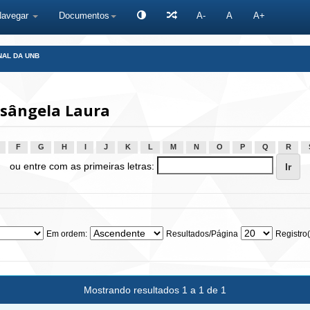
Navegar
Documentos
A-
A
A+
NAL DA UNB
osângela Laura
F
G
H
I
J
K
L
M
N
O
P
Q
R
ou entre com as primeiras letras:
Em ordem:
Resultados/Página
Registro(
Mostrando resultados 1 a 1 de 1