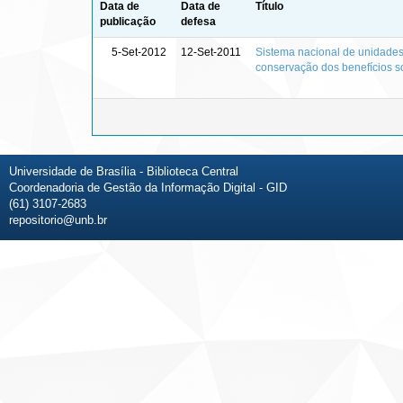
Data de
Data de
Título
publicação
defesa
5-Set-2012
12-Set-2011
Sistema nacional de unidades 
conservação dos benefícios so
Universidade de Brasília - Biblioteca Central
Coordenadoria de Gestão da Informação Digital - GID
(61) 3107-2683
repositorio@unb.br