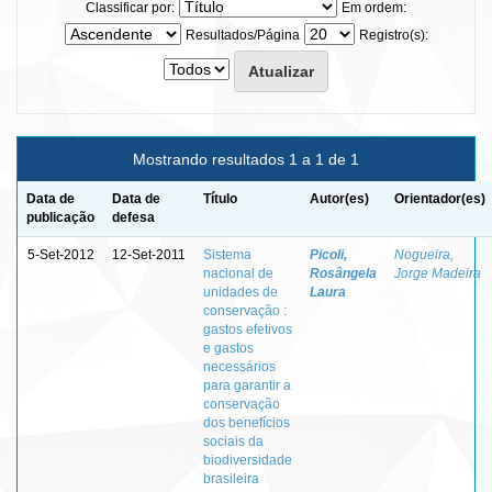
Classificar por:
Em ordem:
Resultados/Página
Registro(s):
Mostrando resultados 1 a 1 de 1
Data de
Data de
Título
Autor(es)
Orientador(es)
publicação
defesa
5-Set-2012
12-Set-2011
Sistema
Picoli,
Nogueira,
nacional de
Rosângela
Jorge Madeira
unidades de
Laura
conservação :
gastos efetivos
e gastos
necessários
para garantir a
conservação
dos benefícios
sociais da
biodiversidade
brasileira