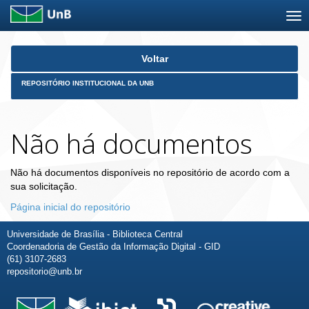
Skip
Voltar
navigation
REPOSITÓRIO INSTITUCIONAL DA UNB
Não há documentos
Não há documentos disponíveis no repositório de acordo com a
sua solicitação.
Página inicial do repositório
Universidade de Brasília - Biblioteca Central
Coordenadoria de Gestão da Informação Digital - GID
(61) 3107-2683
repositorio@unb.br