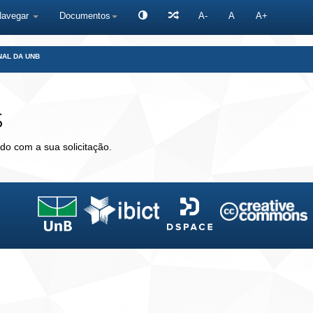
Navegar
Documentos
A-
A
A+
NAL DA UNB
s
do com a sua solicitação.