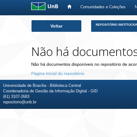
Comunidades e Coleções
Skip
REPOSITÓRIO INSTITUCIO
Voltar
navigation
Não há documento
Não há documentos disponíveis no repositório de acor
Página inicial do repositório
Universidade de Brasília - Biblioteca Central
Coordenadoria de Gestão da Informação Digital - GID
(61) 3107-2683
repositorio@unb.br