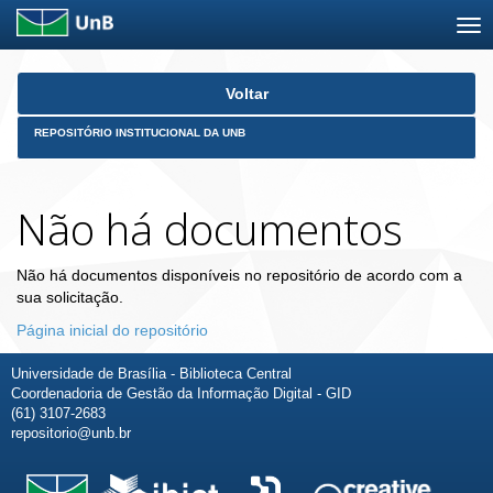
Skip
Voltar
navigation
REPOSITÓRIO INSTITUCIONAL DA UNB
Não há documentos
Não há documentos disponíveis no repositório de acordo com a
sua solicitação.
Página inicial do repositório
Universidade de Brasília - Biblioteca Central
Coordenadoria de Gestão da Informação Digital - GID
(61) 3107-2683
repositorio@unb.br