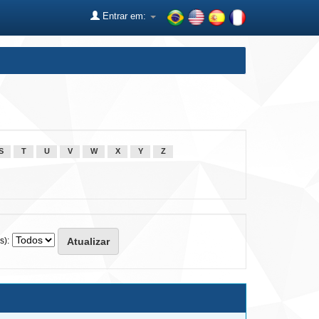
Entrar em:
S
T
U
V
W
X
Y
Z
s):