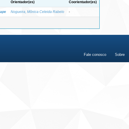
Orientador(es)
Coorientador(es)
rape
Nogueira, Mônica Celeida Rabelo
-
Fale conosco
Sobre