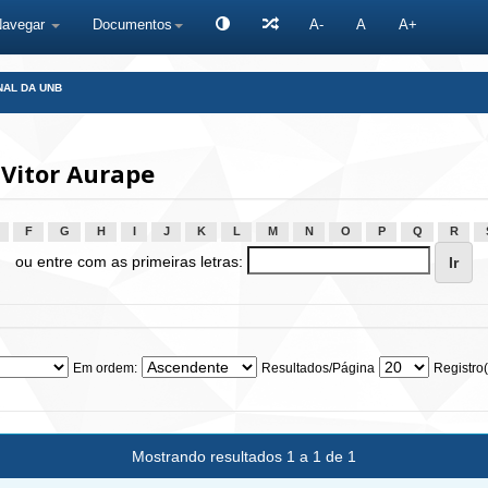
Navegar
Documentos
A-
A
A+
NAL DA UNB
Vitor Aurape
F
G
H
I
J
K
L
M
N
O
P
Q
R
ou entre com as primeiras letras:
Em ordem:
Resultados/Página
Registro(
Mostrando resultados 1 a 1 de 1