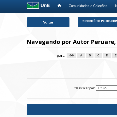
Comunidades e Coleções
Skip
REPOSITÓRIO INSTITUCIO
Voltar
navigation
Navegando por Autor Peruare, 
Ir para:
0-9
A
B
C
D
E
Classificar por: