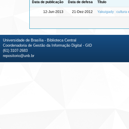
Data de publicação
Data de defesa
Título
12-Jun-2013
21-Dez-2012
Yakuigady : cultura 
Universidade de Brasília - Biblioteca Central
Coordenadoria de Gestão da Informação Digital - GID
(61) 3107-2683
repositorio@unb.br