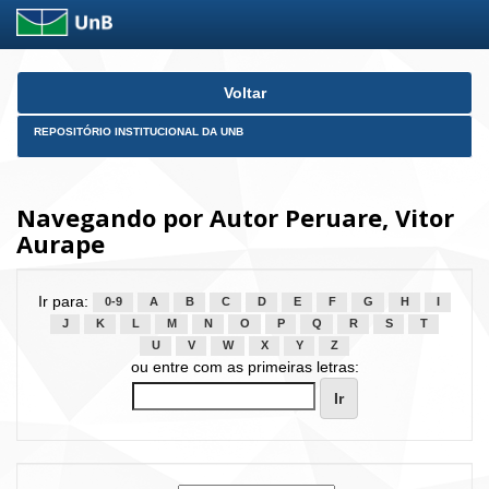
Skip
Voltar
navigation
REPOSITÓRIO INSTITUCIONAL DA UNB
Navegando por Autor Peruare, Vitor
Aurape
Ir para:
0-9
A
B
C
D
E
F
G
H
I
J
K
L
M
N
O
P
Q
R
S
T
U
V
W
X
Y
Z
ou entre com as primeiras letras: