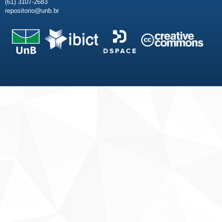
(61) 3107-2683
repositorio@unb.br
Fale conosco
Sobre