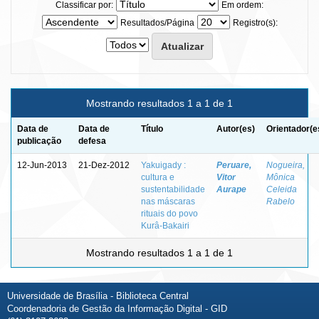
Classificar por:
Em ordem:
Resultados/Página
Registro(s):
Mostrando resultados 1 a 1 de 1
Data de
Data de
Título
Autor(es)
Orientador(e
publicação
defesa
12-Jun-2013
21-Dez-2012
Yakuigady :
Peruare,
Nogueira,
cultura e
Vitor
Mônica
sustentabilidade
Aurape
Celeida
nas máscaras
Rabelo
rituais do povo
Kurâ-Bakairi
Mostrando resultados 1 a 1 de 1
Universidade de Brasília - Biblioteca Central
Coordenadoria de Gestão da Informação Digital - GID