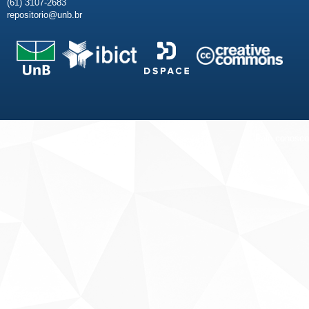
(61) 3107-2683
repositorio@unb.br
Fale conosco
Sobre