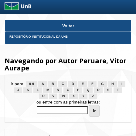
Skip
Voltar
navigation
REPOSITÓRIO INSTITUCIONAL DA UNB
Navegando por Autor Peruare, Vitor
Aurape
Ir para:
0-9
A
B
C
D
E
F
G
H
I
J
K
L
M
N
O
P
Q
R
S
T
U
V
W
X
Y
Z
ou entre com as primeiras letras: