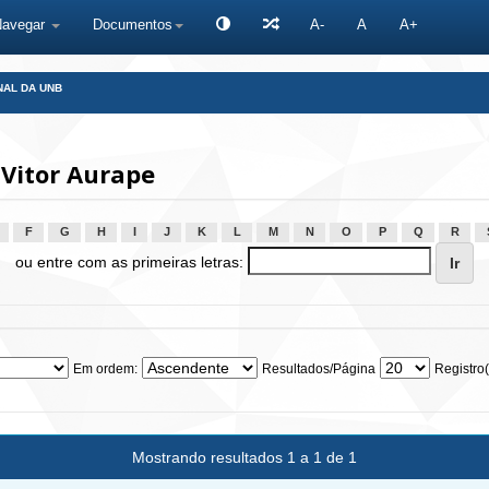
Navegar
Documentos
A-
A
A+
NAL DA UNB
Vitor Aurape
F
G
H
I
J
K
L
M
N
O
P
Q
R
ou entre com as primeiras letras:
Em ordem:
Resultados/Página
Registro(
Mostrando resultados 1 a 1 de 1