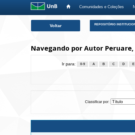
Comunidades e Coleções
Skip
REPOSITÓRIO INSTITUCIO
Voltar
navigation
Navegando por Autor Peruare, 
Ir para:
0-9
A
B
C
D
E
Classificar por: