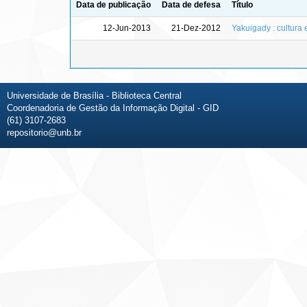
Data de publicação
Data de defesa
Título
12-Jun-2013
21-Dez-2012
Yakuigady : cultura 
Universidade de Brasília - Biblioteca Central
Coordenadoria de Gestão da Informação Digital - GID
(61) 3107-2683
repositorio@unb.br