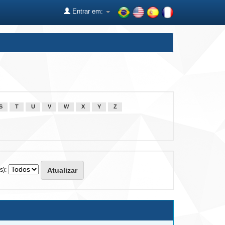
Entrar em:
S
T
U
V
W
X
Y
Z
s):