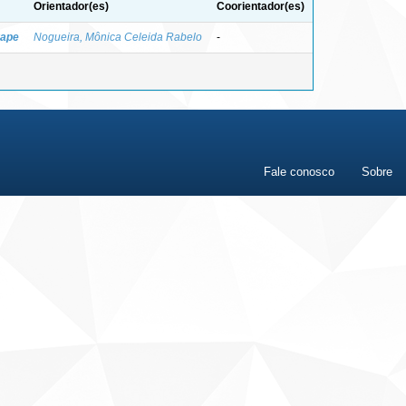
Orientador(es)
Coorientador(es)
rape
Nogueira, Mônica Celeida Rabelo
-
Fale conosco
Sobre