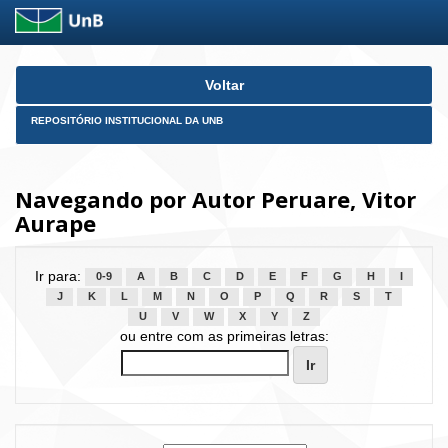
Skip
Voltar
navigation
REPOSITÓRIO INSTITUCIONAL DA UNB
Navegando por Autor Peruare, Vitor
Aurape
Ir para:
0-9
A
B
C
D
E
F
G
H
I
J
K
L
M
N
O
P
Q
R
S
T
U
V
W
X
Y
Z
ou entre com as primeiras letras: