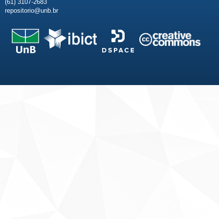
(61) 3107-2683
repositorio@unb.br
Fale conosco
Sobre