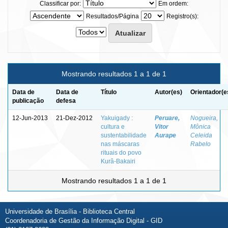
Classificar por:
Em ordem:
Resultados/Página
Registro(s):
Mostrando resultados 1 a 1 de 1
Data de
Data de
Título
Autor(es)
Orientador(e
publicação
defesa
12-Jun-2013
21-Dez-2012
Yakuigady :
Peruare,
Nogueira,
cultura e
Vitor
Mônica
sustentabilidade
Aurape
Celeida
nas máscaras
Rabelo
rituais do povo
Kurâ-Bakairi
Mostrando resultados 1 a 1 de 1
Universidade de Brasília - Biblioteca Central
Coordenadoria de Gestão da Informação Digital - GID